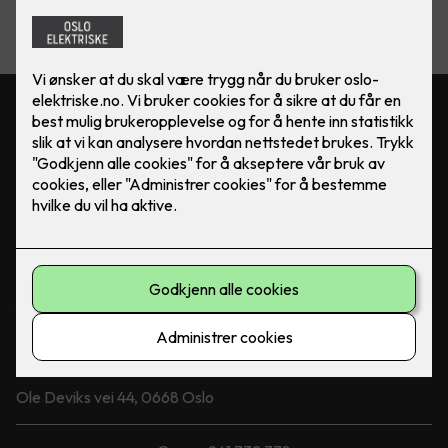
Følg oss
Facebook
Linkedin
Instagram
Kontakt oss
22 63 14 04
firmapost@oslo-elektriske.no
Besøksadresse
Ole Deviks vei 44, 0668 Oslo