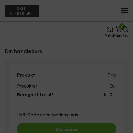
0
Butikk
Kurv
Søk
Din handlekurv
Produkt
Pris
Produkter
0
,-
Beregnet total*
kr 0,-
*NB: Dette er en foreløpig pris.
Gå videre