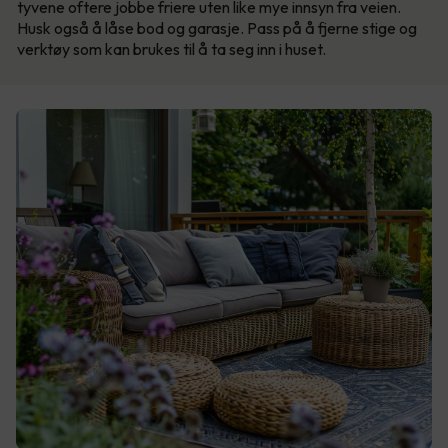
tyvene oftere jobbe friere uten like mye innsyn fra veien.
Husk også å låse bod og garasje. Pass på å fjerne stige og
verktøy som kan brukes til å ta seg inn i huset.