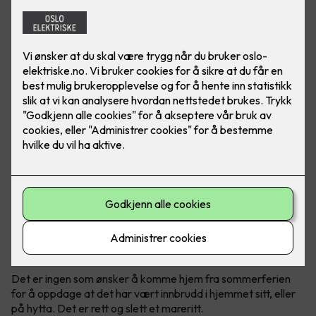
Det er ingen tvil om at det har vært en stor økning av
antall innbrudd de siste årene, både i bolig og hytter.
Politiet anbefaler tiltak før man reiser på ferie.
Mange innbrudd om sommeren
Det er ingen som ønsker å komme hjem fra sommerferien
for å oppdage at det har vært innbrudd i hjemmet sitt, eller
på hytta. Det er rett og slett et mareritt.