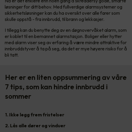
Nå er det enklere enn noen gang å skreddersy gode, smarte
løsninger for ditt behov. Med fullverdige alarmsystemer og
sikkerhetsløsninger kan du ha oversikt over alle farer som
skulle oppstå - fra innbrudd, til brann og lekkasjer.
I tillegg kan du benytte deg av en døgnovervåket alarm, som
er koblet til en bemannet alarmstasjon. Boliger eller hytter
med alarm viser seg av erfaring å være mindre attraktive for
innbruddstyver å ta på seg, da det er mye høyere risiko for å
bli tatt.
Her er en liten oppsummering av våre
7 tips, som kan hindre innbrudd i
sommer
1. Ikke legg frem fristelser
2. Lås alle dører og vinduer