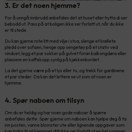
3. Er det noen hjemme?
For å unngå innbrudd anbefales det at huset eller hytta di ser
bebodd ut. Pass på at boligen ikke ser forlatt ut, når du ikke
er til stede.
Du kan gjerne rote litt med vilje i stua, slenge et krøllete
pledd over sofaen, henge opp sengetøy på et stativ ved
vinduet, legg et par sokker på gulvet foran balkongdøra eller
plassere en kaffekopp synlig på kjøkkenbordet.
La det gjerne være på et lys eller to, og trekk for gardinene
et par steder. Da kan det lettere se ut som at noen er
hjemme.
4. Spør naboen om tilsyn
Om du er heldig og har noen gode naboer å spørre
anbefales dette. Spør gjerne om naboen kan hjelpe deg å ta
inn posten, vanne blomster ute eller lignende oppgaver som
kan bidra til at hjemmet ditt ikke ser forlatt ut en hel sommer.